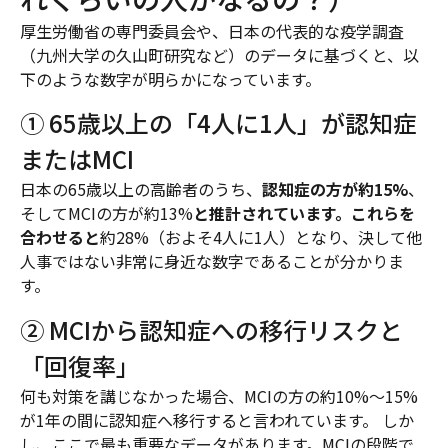
厚生労働省の専門委員会や、日本の代表的な疫学調査
（九州大学の久山町研究など）のデータに基づくと、以
下のような数字が明らかになっています。
① 65歳以上の「4人に1人」が認知症
またはMCI
日本の65歳以上の高齢者のうち、
認知症の方が約15%
、
そしてMCIの方が約13%
と推計されています。これらを
合わせると
約28%（およそ4人に1人）となり、決して他
人事ではない非常に身近な数字であることが分かりま
す。
② MCIから認知症への移行リスクと
「回復率」
何も対策を講じなかった場合、MCIの方の約10%〜15%
が1年の間に認知症へ移行すると言われています。 しか
し、ここで最も重要なデータがあります。MCIの段階で