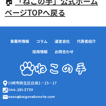
🏠
「ねこの手」公式ホーム
ページTOPへ戻る
事業所情報
コラム
運営会社
代表者紹介
採用情報
お問合わせ
川崎市麻生区白鳥1－15－17
044-281-3739
asao@kaigonekonote.com